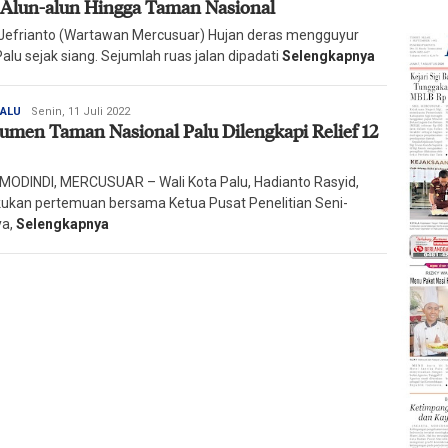
 Alun-alun Hingga Taman Nasional
Harian
Mercusuar
 Jefrianto (Wartawan Mercusuar) Hujan deras mengguyur
alu sejak siang. Sejumlah ruas jalan dipadati
Selengkapnya
Redaksi
PALU
Senin, 11 Juli 2022
men Taman Nasional Palu Dilengkapi Relief 12
Harian
Mercusuar
ODINDI, MERCUSUAR – Wali Kota Palu, Hadianto Rasyid,
ukan pertemuan bersama Ketua Pusat Penelitian Seni-
ya,
Selengkapnya