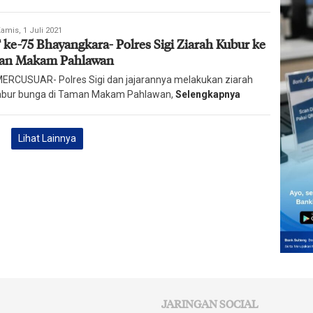
daksi
amis, 1 Juli 2021
ke-75 Bhayangkara- Polres Sigi Ziarah Kubur ke
ian
rcusuar
an Makam Pahlawan
 MERCUSUAR- Polres Sigi dan jajarannya melakukan ziarah
abur bunga di Taman Makam Pahlawan,
Selengkapnya
Lihat Lainnya
JARINGAN SOCIAL