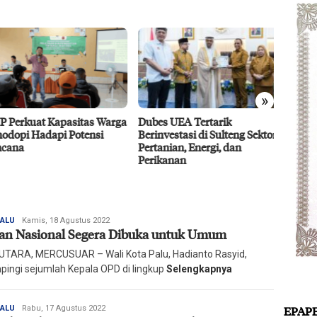
»
 Perkuat Kapasitas Warga
Dubes UEA Tertarik
Efisie
dopi Hadapi Potensi
Berinvestasi di Sulteng Sektor
CPO D
ana
Pertanian, Energi, dan
Agro 5
Perikanan
2026
Redaksi
PALU
Kamis, 18 Agustus 2022
n Nasional Segera Dibuka untuk Umum
Harian
Mercusuar
UTARA, MERCUSUAR – Wali Kota Palu, Hadianto Rasyid,
pingi sejumlah Kepala OPD di lingkup
Selengkapnya
Redaksi
PALU
Rabu, 17 Agustus 2022
EPAP