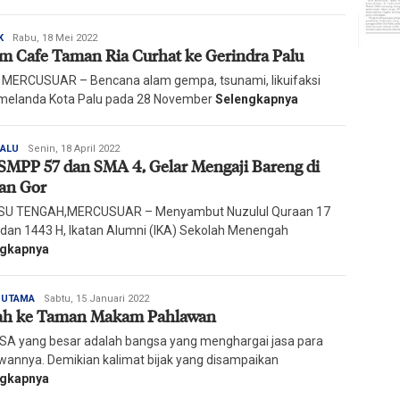
Redaksi
K
Rabu, 18 Mei 2022
m Cafe Taman Ria Curhat ke Gerindra Palu
Harian
Mercusuar
 MERCUSUAR – Bencana alam gempa, tsunami, likuifaksi
melanda Kota Palu pada 28 November
Selengkapnya
Redaksi
PALU
Senin, 18 April 2022
SMPP 57 dan SMA 4, Gelar Mengaji Bareng di
Harian
Mercusuar
an Gor
SU TENGAH,MERCUSUAR – Menyambut Nuzulul Quraan 17
an 1443 H, Ikatan Alumni (IKA) Sekolah Menengah
ngkapnya
Redaksi
A UTAMA
Sabtu, 15 Januari 2022
ah ke Taman Makam Pahlawan
Harian
Mercusuar
A yang besar adalah bangsa yang menghargai jasa para
wannya. Demikian kalimat bijak yang disampaikan
ngkapnya