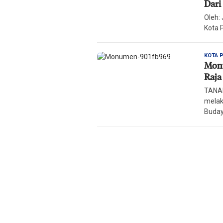
Dari
Oleh:
Kota P
KOTA 
Monu
Raja
TANAM
melak
Buda