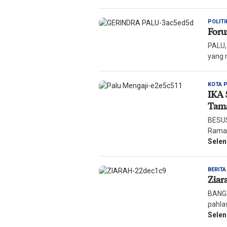
POLITI
Foru
PALU,
yang 
KOTA 
IKA 
Tam
BESU
Ramad
Sele
BERIT
Ziar
BANGS
pahla
Sele