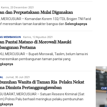
edaksi
Kamis, 23 Desember 2021
n dan Perpustakaan Mulai Digunakan
arian
ercusuar
 MERCUSUAR – Komandan Korem 132/TDL Brigjen TNI Farid
f meresmikan taman karakter bangsa dan
Selengkapnya
Redaksi
NG MEMBANGUN
Kamis, 12 Agustus 2021
n Pantai Matano di Morowali Masuki
Harian
Mercusuar
bangunan Pertama
U, MERCUSUAR – Bupati Morowali, Taslim, belum lama ini
 meresmikan pembangunan taman pantai yang
ngkapnya
Redaksi
NAL
Jumat, 30 Juli 2021
unuhan Wanita di Taman Ria Pelaku Nekat
Harian
Mercusuar
na Diminta Pertanggungjawaban
U BARAT, MERCUSUAR – Satuan Resesre Kriminal (Sat
im) Polres Palu berhasil meringkus pelaku pembunuhan
ngkapnya