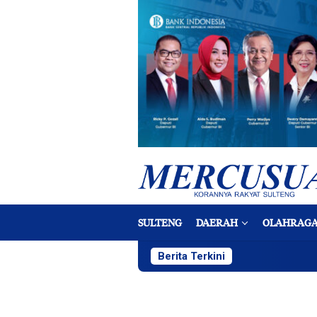
Loncat
ke
konten
SULTENG
DAERAH
OLAHRAG
Berita Terkini