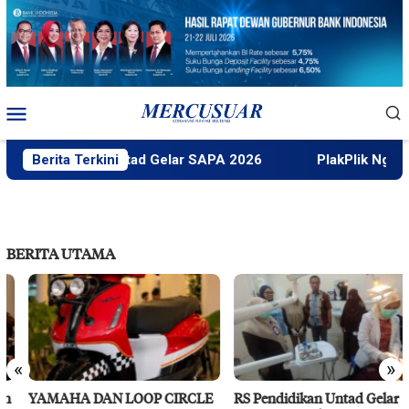
Loncat
ke
konten
Menu
Mobile
Faktek Untad Gelar SAPA 2026
Berita Terkini
PlakPlik Ngataku Du
BERITA UTAMA
«
»
YAMAHA DAN LOOP CIRCLE
RS Pendidikan Untad Gelar