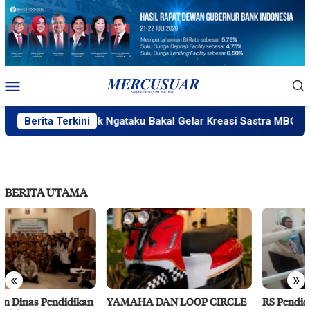
Loncat
ke
konten
Menu
Mobile
Berita Terkini
PlakPlik Ngataku Bakal Gelar Kreasi Sastra MBG
BERITA UTAMA
«
»
YAMAHA DAN LOOP CIRCLE
RS Pendidikan Untad Gelar