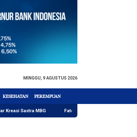
MINGGU, 9 AGUSTUS 2026
KESEHATAN
PEREMPUAN
astra MBG
Fatek Untad Gelar SAPA 2026
PlakPli