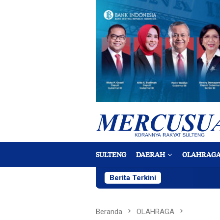
Loncat
ke
konten
SULTENG
DAERAH
OLAHRAG
Berita Terkini
Beranda
OLAHRAGA