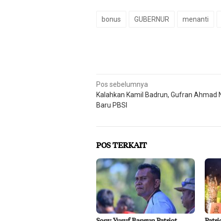
bonus
GUBERNUR
menanti
Navigasi
Pos sebelumnya
Kalahkan Kamil Badrun, Gufran Ahmad
pos
Baru PBSI
POS TERKAIT
Sony Yusuf Bangun Patriot
Patri