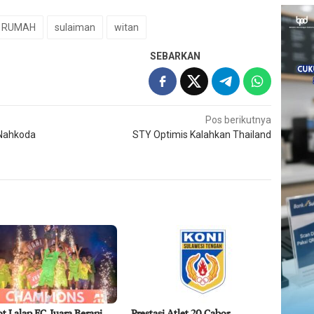
RUMAH
sulaiman
witan
SEBARKAN
Pos berikutnya
 Nahkoda
STY Optimis Kalahkan Thailand
ot Lalap FC Juara Berani
Prestasi Atlet 20 Cabor