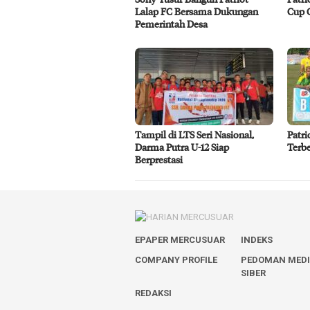
Lalap FC Bersama Dukungan
Cup 
Pemerintah Desa
Tampil di LTS Seri Nasional,
Patri
Darma Putra U-12 Siap
Terbe
Berprestasi
EPAPER MERCUSUAR
INDEKS
COMPANY PROFILE
PEDOMAN MED
SIBER
REDAKSI