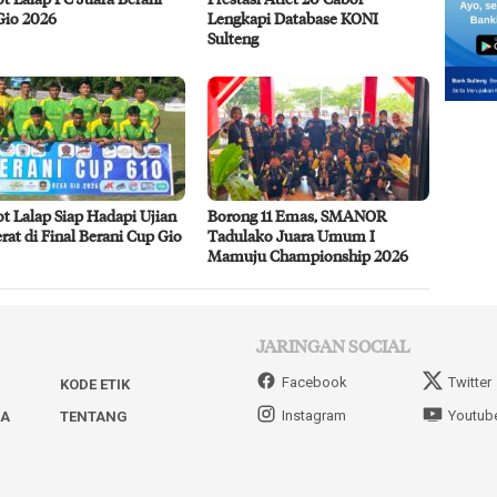
Gio 2026
Lengkapi Database KONI
Sulteng
ot Lalap Siap Hadapi Ujian
Borong 11 Emas, SMANOR
rat di Final Berani Cup Gio
Tadulako Juara Umum I
Mamuju Championship 2026
JARINGAN SOCIAL
Facebook
Twitter
KODE ETIK
Instagram
Youtub
IA
TENTANG