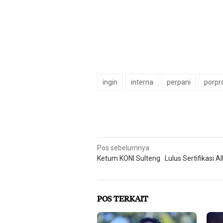
ingin
interna
perpani
porpr
Navigasi
Pos sebelumnya
Ketum KONI Sulteng Lulus Sertifikasi A
pos
POS TERKAIT