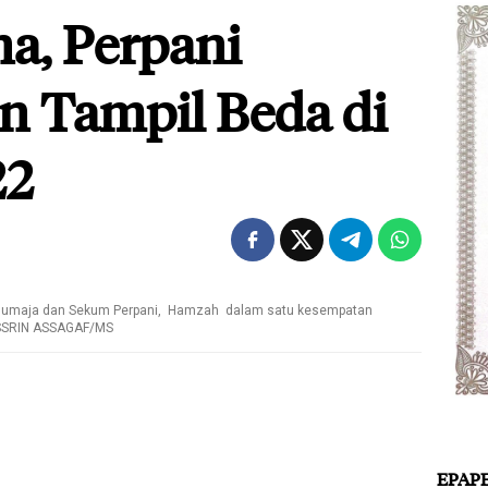
na, Perpani
in Tampil Beda di
22
olumaja dan Sekum Perpani, Hamzah dalam satu kesempatan
ISSRIN ASSAGAF/MS
EPAP