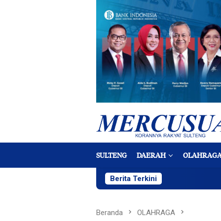
Loncat
ke
konten
SULTENG
DAERAH
OLAHRAG
Berita Terkini
Beranda
OLAHRAGA