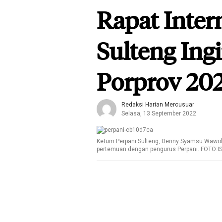
Rapat Inter
Sulteng Ing
Porprov 20
Redaksi Harian Mercusuar
Selasa, 13 September 2022
Ketum Perpani Sulteng, Denny Syamsu Waw
pertemuan dengan pengurus Perpani. FOTO: