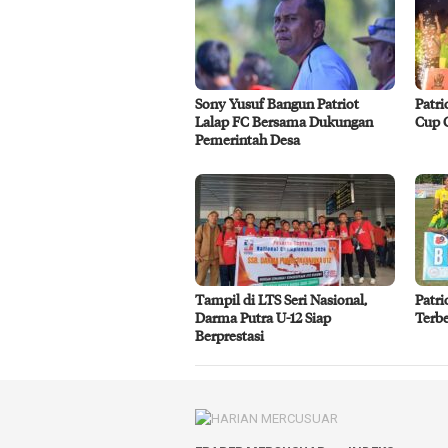
Sony Yusuf Bangun Patriot
Patri
Lalap FC Bersama Dukungan
Cup 
Pemerintah Desa
Tampil di LTS Seri Nasional,
Patri
Darma Putra U-12 Siap
Terbe
Berprestasi