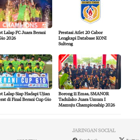
ot Lalap FC Juara Berani
Prestasi Atlet 20 Cabor
Gio 2026
Lengkapi Database KONI
Sulteng
ot Lalap Siap Hadapi Ujian
Borong 11 Emas, SMANOR
rat di Final Berani Cup Gio
Tadulako Juara Umum I
Mamuju Championship 2026
JARINGAN SOCIAL