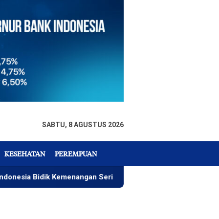
SABTU, 8 AGUSTUS 2026
KESEHATAN
PEREMPUAN
ik Kemenangan Seri 4 ARRC
Rizky Wahyudi, Menu Paket