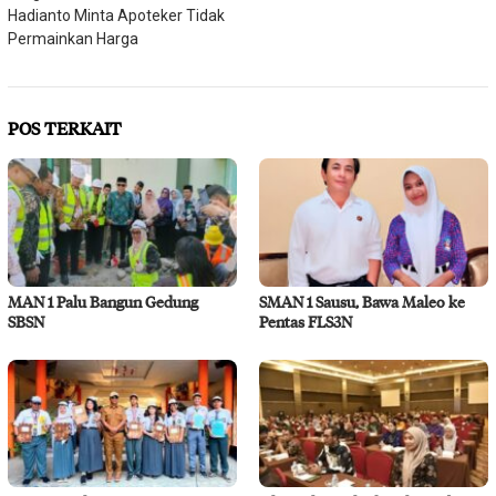
pos
Hadianto Minta Apoteker Tidak
Permainkan Harga
POS TERKAIT
MAN 1 Palu Bangun Gedung
SMAN 1 Sausu, Bawa Maleo ke
SBSN
Pentas FLS3N