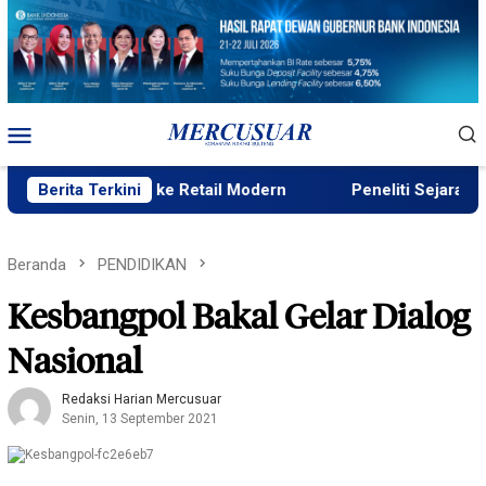
Loncat
ke
konten
Menu
Mobile
Premium ke Retail Modern
Berita Terkini
Peneliti Sejarah: Penataan Ta
Beranda
PENDIDIKAN
Kesbangpol Bakal Gelar Dialog
Nasional
Redaksi Harian Mercusuar
Senin, 13 September 2021