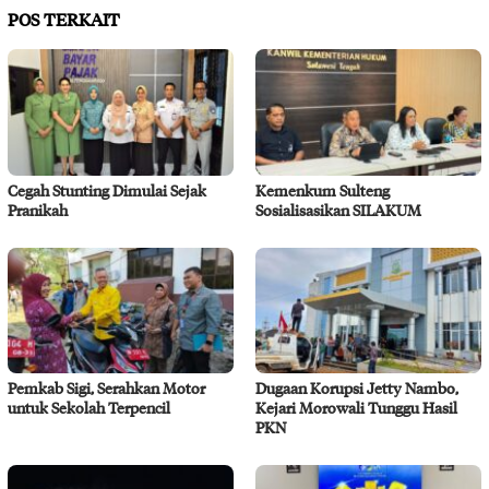
POS TERKAIT
Cegah Stunting Dimulai Sejak
Kemenkum Sulteng
Pranikah
Sosialisasikan SILAKUM
Pemkab Sigi, Serahkan Motor
Dugaan Korupsi Jetty Nambo,
untuk Sekolah Terpencil
Kejari Morowali Tunggu Hasil
PKN