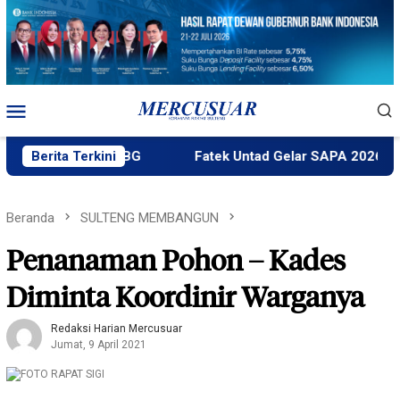
Loncat
ke
konten
Menu
Mobile
si Sastra MBG
Berita Terkini
Fatek Untad Gelar SAPA 2026
Pla
Beranda
SULTENG MEMBANGUN
Penanaman Pohon – Kades
Diminta Koordinir Warganya
Redaksi Harian Mercusuar
Jumat, 9 April 2021