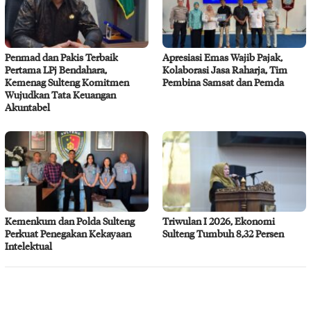
Penmad dan Pakis Terbaik
Apresiasi Emas Wajib Pajak,
Pertama LPj Bendahara,
Kolaborasi Jasa Raharja, Tim
Kemenag Sulteng Komitmen
Pembina Samsat dan Pemda
Wujudkan Tata Keuangan
Akuntabel
Kemenkum dan Polda Sulteng
Triwulan I 2026, Ekonomi
Perkuat Penegakan Kekayaan
Sulteng Tumbuh 8,32 Persen
Intelektual