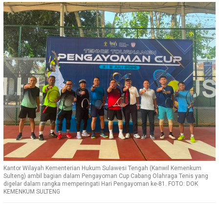
Kantor Wilayah Kementerian Hukum Sulawesi Tengah (Kanwil Kemenkum
Sulteng) ambil bagian dalam Pengayoman Cup Cabang Olahraga Tenis yang
digelar dalam rangka memperingati Hari Pengayoman ke-81. FOTO: DOK
KEMENKUM SULTENG