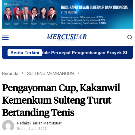
Loncat
ke
konten
Menu
Mobile
ID, PT Vale Percepat Pengembangan Proyek Strategis IGP Pom
Berita Terkini
Beranda
SULTENG MEMBANGUN
Pengayoman Cup, Kakanwil
Kemenkum Sulteng Turut
Bertanding Tenis
Redaksi Harian Mercusuar
Senin, 6 Juli 2026