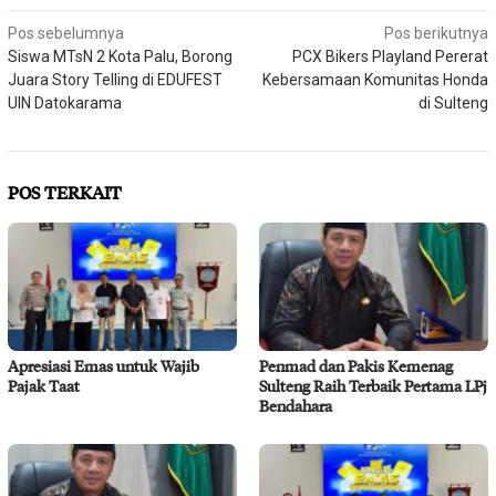
Navigasi
Pos sebelumnya
Pos berikutnya
Siswa MTsN 2 Kota Palu, Borong
PCX Bikers Playland Pererat
pos
Juara Story Telling di EDUFEST
Kebersamaan Komunitas Honda
UIN Datokarama
di Sulteng
POS TERKAIT
Apresiasi Emas untuk Wajib
Penmad dan Pakis Kemenag
Pajak Taat
Sulteng Raih Terbaik Pertama LPj
Bendahara