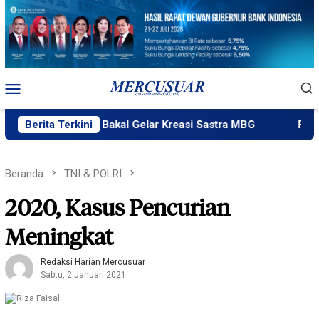
Loncat
ke
konten
Menu
Mobile
ik Ngataku Bakal Gelar Kreasi Sastra MBG
Berita Terkini
Fatek Untad 
Beranda
TNI & POLRI
2020, Kasus Pencurian
Meningkat
Redaksi Harian Mercusuar
Sabtu, 2 Januari 2021