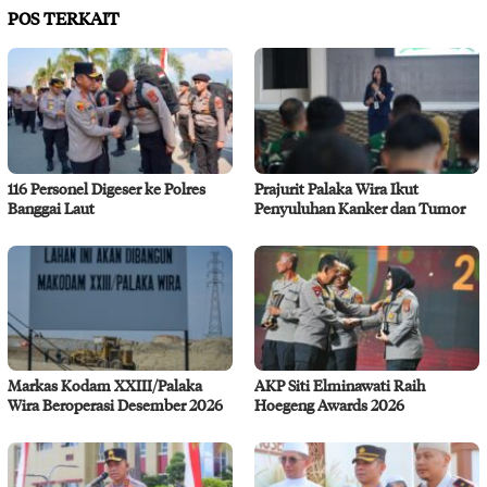
POS TERKAIT
116 Personel Digeser ke Polres
Prajurit Palaka Wira Ikut
Banggai Laut
Penyuluhan Kanker dan Tumor
Markas Kodam XXIII/Palaka
AKP Siti Elminawati Raih
Wira Beroperasi Desember 2026
Hoegeng Awards 2026