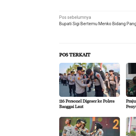
Navigasi
Pos sebelumnya
Bupati Sigi Bertemu Menko Bidang Pan
pos
POS TERKAIT
116 Personel Digeser ke Polres
Praju
Banggai Laut
Peny