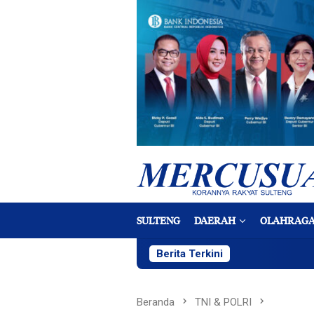
Loncat
ke
konten
SULTENG
DAERAH
OLAHRAG
Berita Terkini
Beranda
TNI & POLRI