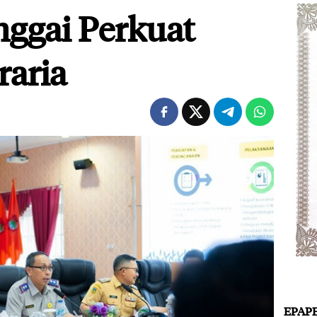
ggai Perkuat
raria
EPAP