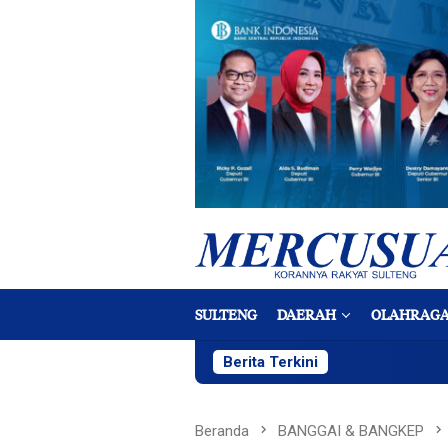
Loncat
ke
konten
SULTENG
DAERAH
OLAHRAG
Berita Terkini
Beranda
BANGGAI & BANGKEP