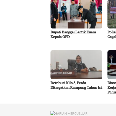
Bupati Banggai Lantik Enam
Poli
Kepala OPD
Cega
Retribusi Kilo 5, Perda
Disna
Ditargetkan Rampung Tahun Ini
Kerj
Peru