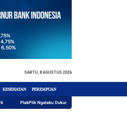
SABTU, 8 AGUSTUS 2026
KESEHATAN
PEREMPUAN
akPlik Ngataku Dukung Taufik Ismail Raih Nobel Sastra