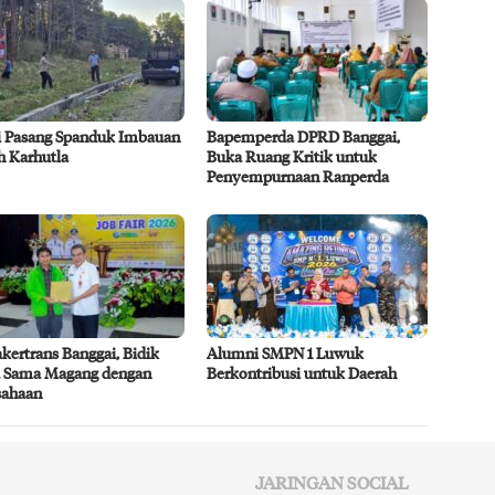
si Pasang Spanduk Imbauan
Bapemperda DPRD Banggai,
h Karhutla
Buka Ruang Kritik untuk
Penyempurnaan Ranperda
kertrans Banggai, Bidik
Alumni SMPN 1 Luwuk
a Sama Magang dengan
Berkontribusi untuk Daerah
sahaan
JARINGAN SOCIAL