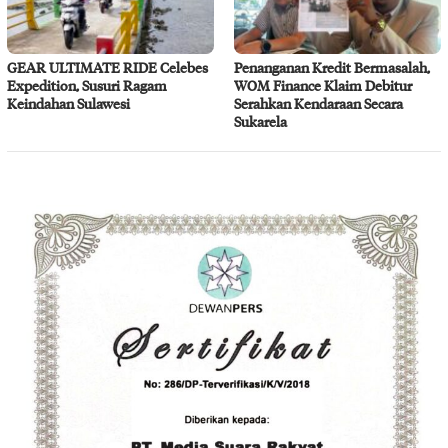
GEAR ULTIMATE RIDE Celebes
Penanganan Kredit Bermasalah,
Expedition, Susuri Ragam
WOM Finance Klaim Debitur
Keindahan Sulawesi
Serahkan Kendaraan Secara
Sukarela