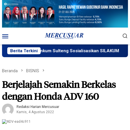
Loncat
ke
konten
Menu
Mobile
Kemenkum Sulteng Sosialisasikan SILAKUM
Berita Terkini
Warga
Beranda
BISNIS
Berjelajah Semakin Berkelas
dengan Honda ADV 160
Redaksi Harian Mercusuar
Kamis, 4 Agustus 2022