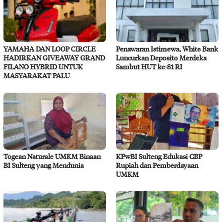
YAMAHA DAN LOOP CIRCLE
Penawaran Istimewa, White Bank
HADIRKAN GIVEAWAY GRAND
Luncurkan Deposito Merdeka
FILANO HYBRID UNTUK
Sambut HUT ke-81 RI
MASYARAKAT PALU
Togean Naturale UMKM Binaan
KPwBI Sulteng Edukasi CBP
BI Sulteng yang Mendunia
Rupiah dan Pemberdayaan
UMKM