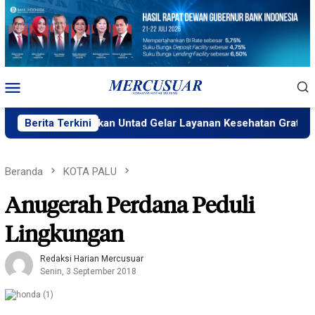
Loncat
ke
konten
Menu
Mobile
RS Pendidikan Untad Gelar Layanan Kesehatan Gratis
Berita Terkini
Beranda
KOTA PALU
Anugerah Perdana Peduli
Lingkungan
Redaksi Harian Mercusuar
Senin, 3 September 2018