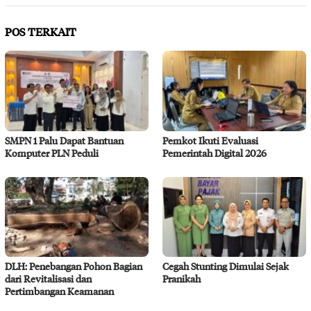
POS TERKAIT
SMPN 1 Palu Dapat Bantuan
Pemkot Ikuti Evaluasi
Komputer PLN Peduli
Pemerintah Digital 2026
DLH: Penebangan Pohon Bagian
Cegah Stunting Dimulai Sejak
dari Revitalisasi dan
Pranikah
Pertimbangan Keamanan