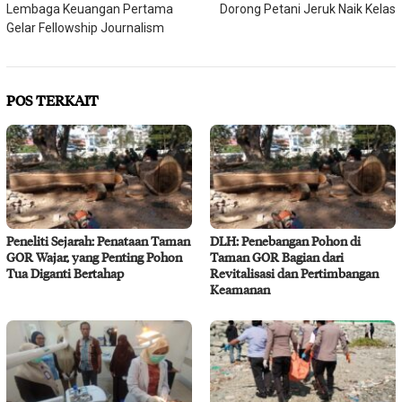
Lembaga Keuangan Pertama
Dorong Petani Jeruk Naik Kelas
Gelar Fellowship Journalism
POS TERKAIT
Peneliti Sejarah: Penataan Taman
DLH: Penebangan Pohon di
GOR Wajar, yang Penting Pohon
Taman GOR Bagian dari
Tua Diganti Bertahap
Revitalisasi dan Pertimbangan
Keamanan