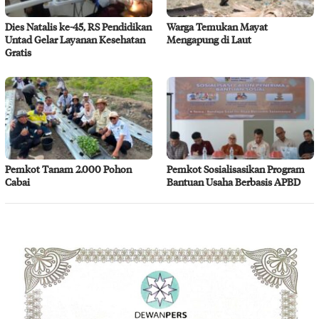
Dies Natalis ke-45, RS Pendidikan
Warga Temukan Mayat
Untad Gelar Layanan Kesehatan
Mengapung di Laut
Gratis
Pemkot Tanam 2.000 Pohon
Pemkot Sosialisasikan Program
Cabai
Bantuan Usaha Berbasis APBD