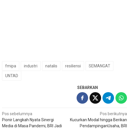
fmipa
industri
natalis
resiliensi
SEMANGAT
UNTAD
SEBARKAN
Navigasi
Pos sebelumnya
Pos berikutnya
Pionir Langkah Nyata Sinergi
Kucurkan Modal hingga Berikan
pos
Media di Masa Pandemi, BRI Jadi
PendampinganUsaha, BRI