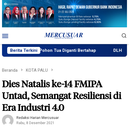
Loncat
ke
konten
Menu
Mobile
nting Pohon Tua Diganti Bertahap
Berita Terkini
DLH: Penebangan Poho
Beranda
KOTA PALU
Dies Natalis ke-14 FMIPA
Untad, Semangat Resiliensi di
Era Industri 4.0
Redaksi Harian Mercusuar
Rabu, 8 Desember 2021