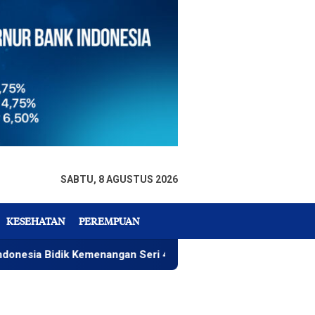
SABTU, 8 AGUSTUS 2026
KESEHATAN
PEREMPUAN
ik Kemenangan Seri 4 ARRC
Rizky Wahyudi, Menu Paket