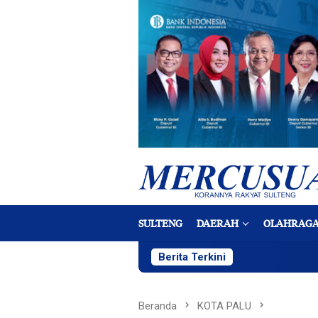
Loncat
ke
konten
SULTENG
DAERAH
OLAHRAG
Berita Terkini
Beranda
KOTA PALU