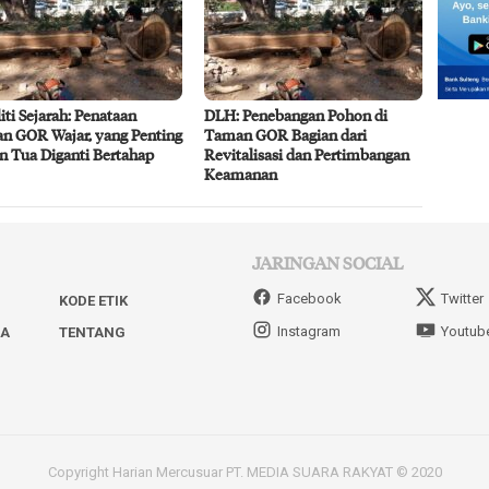
iti Sejarah: Penataan
DLH: Penebangan Pohon di
n GOR Wajar, yang Penting
Taman GOR Bagian dari
n Tua Diganti Bertahap
Revitalisasi dan Pertimbangan
Keamanan
JARINGAN SOCIAL
Facebook
Twitter
KODE ETIK
Instagram
Youtub
IA
TENTANG
Copyright Harian Mercusuar PT. MEDIA SUARA RAKYAT © 2020