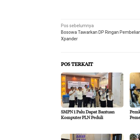
Navigasi
Pos sebelumnya
Bosowa Tawarkan DP Ringan Pembelia
pos
Xpander
POS TERKAIT
SMPN 1 Palu Dapat Bantuan
Pemko
Komputer PLN Peduli
Pemer