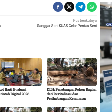
Pos berikutnya
n
Sanggar Seni KUAS Gelar Pentas Seni
t Ikuti Evaluasi
DLH: Penebangan Pohon Bagian
intah Digital 2026
dari Revitalisasi dan
Pertimbangan Keamanan