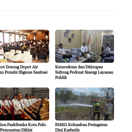
ot Dorong Depot Air
Kemenkum dan Ditjenpas
m Penuhi Higiene Sanitasi
Sulteng Perkuat Sinergi Layanan
Publik
lon Paskibraka Kota Palu
BMKG Keluarkan Peringatan
 Pemusatan Diklat
Dini Karhutla