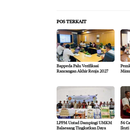
POS TERKAIT
Bappeda Palu Verifikasi
Pemk
Rancangan Akhir Renja 2027
Minu
LPPM Untad Dampingi UMKM
54 Ca
Balaesang Tingkatkan Daya
Ikuti