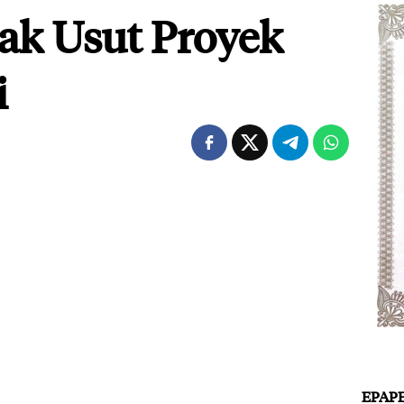
sak Usut Proyek
i
EPAP