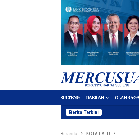
Loncat
ke
konten
SULTENG
DAERAH
OLAHRAG
Berita Terkini
Beranda
KOTA PALU