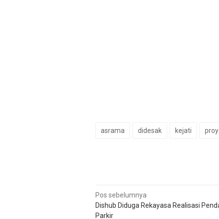
asrama
didesak
kejati
proy
Navigasi
Pos sebelumnya
Dishub Diduga Rekayasa Realisasi Pen
pos
Parkir