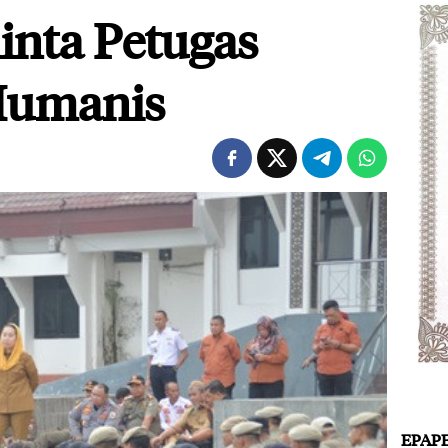
inta Petugas
Humanis
EPAP