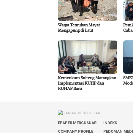
Warga Temukan Mayat
Pemk
Mengapung di Laut
Caba
Kemenkum Sulteng Matangkan
SMKN
Implementasi KUHP dan
Mode
KUHAP Baru
EPAPER MERCUSUAR
INDEKS
COMPANY PROFILE
PEDOMAN MED