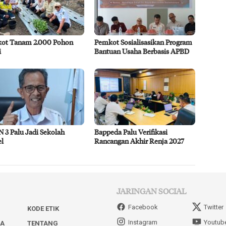
ot Tanam 2.000 Pohon
Pemkot Sosialisasikan Program
i
Bantuan Usaha Berbasis APBD
 3 Palu Jadi Sekolah
Bappeda Palu Verifikasi
l
Rancangan Akhir Renja 2027
JARINGAN SOCIAL
Facebook
Twitter
KODE ETIK
Instagram
Youtub
IA
TENTANG