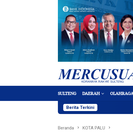
Loncat
ke
konten
SULTENG
DAERAH
OLAHRAG
Berita Terkini
Beranda
KOTA PALU