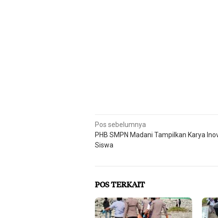
Navigasi
Pos sebelumnya
PHB SMPN Madani Tampilkan Karya Inov
pos
Siswa
POS TERKAIT