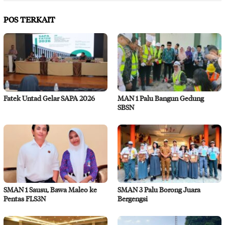
POS TERKAIT
Fatek Untad Gelar SAPA 2026
MAN 1 Palu Bangun Gedung
SBSN
SMAN 1 Sausu, Bawa Maleo ke
SMAN 3 Palu Borong Juara
Pentas FLS3N
Bergengsi