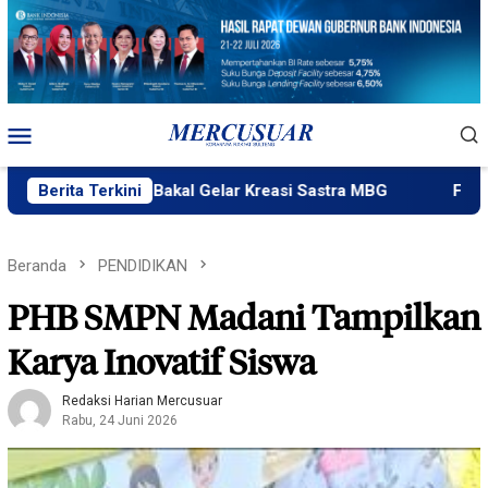
Loncat
ke
konten
Menu
Mobile
Ngataku Bakal Gelar Kreasi Sastra MBG
Berita Terkini
Fatek Untad Ge
Beranda
PENDIDIKAN
PHB SMPN Madani Tampilkan
Karya Inovatif Siswa
Redaksi Harian Mercusuar
Rabu, 24 Juni 2026