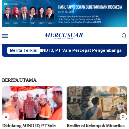
Loncat
ke
konten
Menu
Mobile
Didukung MIND ID, PT Vale Percepat Pengembangan Proyek
Berita Terkini
BERITA UTAMA
«
»
Resiliensi Kelompok Minoritas
IMIP Perkuat Kapasitas Warga