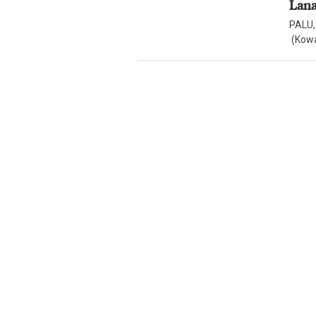
Lana
PALU,
(Kowa