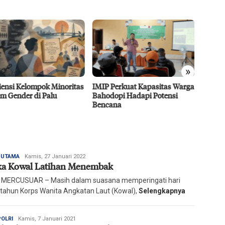
»
 Perkuat Kapasitas Warga
Dubes UEA Tertarik
Efisie
dopi Hadapi Potensi
Berinvestasi di Sulteng Sektor
CPO D
ana
Pertanian, Energi, dan
Agro 5
Perikanan
2026
Redaksi
A UTAMA
Kamis, 27 Januari 2022
ka Kowal Latihan Menembak
Harian
Mercusuar
 MERCUSUAR – Masih dalam suasana memperingati hari
 tahun Korps Wanita Angkatan Laut (Kowal),
Selengkapnya
Redaksi
POLRI
Kamis, 7 Januari 2021