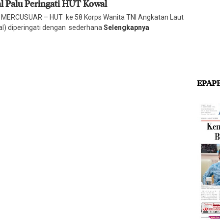
l Palu Peringati HUT Kowal
Harian
Mercusuar
 MERCUSUAR – HUT ke 58 Korps Wanita TNI Angkatan Laut
l) diperingati dengan sederhana
Selengkapnya
EPAP