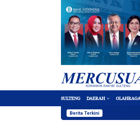
Loncat
ke
konten
SULTENG
DAERAH
OLAHRAG
Berita Terkini