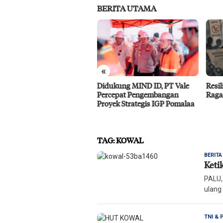
BERITA UTAMA
«
ukung MIND ID, PT Vale
Resiliensi Kelompok Minoritas
IMIP
cepat Pengembangan
Ragam Gender di Palu
Baho
yek Strategis IGP Pomalaa
Benc
TAG:
KOWAL
BERIT
Keti
PALU,
ulang
TNI & 