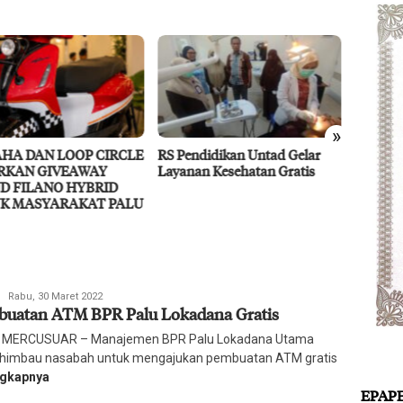
»
endidikan Untad Gelar
Didukung MIND ID, PT Vale
Resili
nan Kesehatan Gratis
Percepat Pengembangan
Ragam 
Proyek Strategis IGP Pomalaa
Redaksi
Rabu, 30 Maret 2022
uatan ATM BPR Palu Lokadana Gratis
Harian
Mercusuar
 MERCUSUAR – Manajemen BPR Palu Lokadana Utama
imbau nasabah untuk mengajukan pembuatan ATM gratis
ngkapnya
EPAP