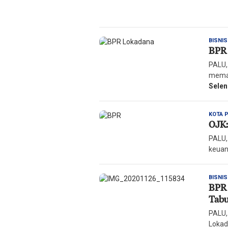
BISNIS
BPR 
PALU,
meman
Sele
KOTA 
OJK:
PALU,
keuan
BISNIS
BPR 
Tabu
PALU,
Lokad