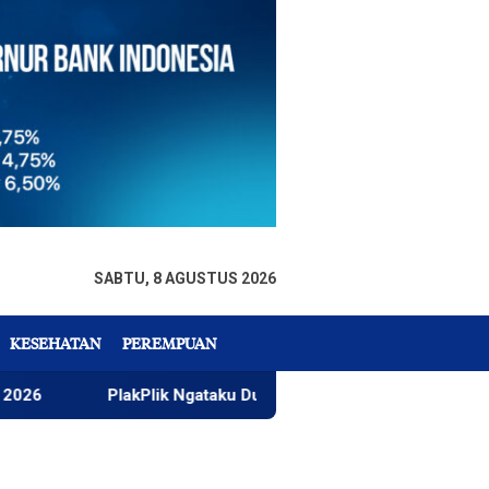
SABTU, 8 AGUSTUS 2026
KESEHATAN
PEREMPUAN
PlakPlik Ngataku Dukung Taufik Ismail Raih Nobel Sastra