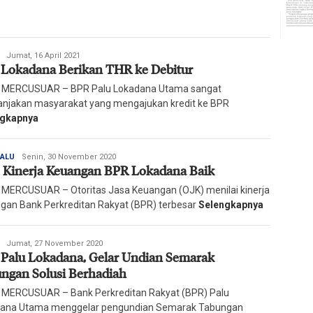
Redaksi
Jumat, 16 April 2021
Lokadana Berikan THR ke Debitur
Harian
Mercusuar
 MERCUSUAR – BPR Palu Lokadana Utama sangat
jakan masyarakat yang mengajukan kredit ke BPR
ngkapnya
Redaksi
PALU
Senin, 30 November 2020
 Kinerja Keuangan BPR Lokadana Baik
Harian
Mercusuar
 MERCUSUAR – Otoritas Jasa Keuangan (OJK) menilai kinerja
gan Bank Perkreditan Rakyat (BPR) terbesar
Selengkapnya
Redaksi
Jumat, 27 November 2020
Palu Lokadana, Gelar Undian Semarak
Harian
Mercusuar
ngan Solusi Berhadiah
 MERCUSUAR – Bank Perkreditan Rakyat (BPR) Palu
ana Utama menggelar pengundian Semarak Tabungan