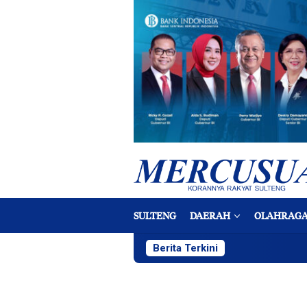
Loncat
ke
konten
SULTENG
DAERAH
OLAHRAG
Berita Terkini