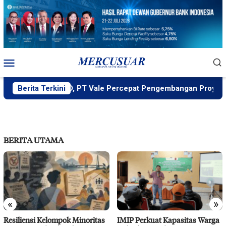
Loncat
ke
konten
Menu
Mobile
ung MIND ID, PT Vale Percepat Pengembangan Proyek Strategi
Berita Terkini
BERITA UTAMA
«
»
Resiliensi Kelompok Minoritas
IMIP Perkuat Kapasitas Warga