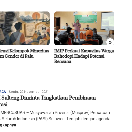
»
 Perkuat Kapasitas Warga
Dubes UEA Tertarik
Efisie
dopi Hadapi Potensi
Berinvestasi di Sulteng Sektor
CPO D
ana
Pertanian, Energi, dan
Agro 5
Perikanan
2026
Redaksi
AGA
Senin, 29 November 2021
 Sulteng Diminta Tingkatkan Pembinaan
Harian
Mercusuar
tasi
 MERCUSUAR – Musyawarah Provinsi (Musprov) Persatuan
ik Seluruh Indonesia (PASI) Sulawesi Tengah dengan agenda
ngkapnya