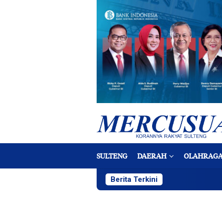
Loncat
ke
konten
SULTENG
DAERAH
OLAHRAG
Berita Terkini