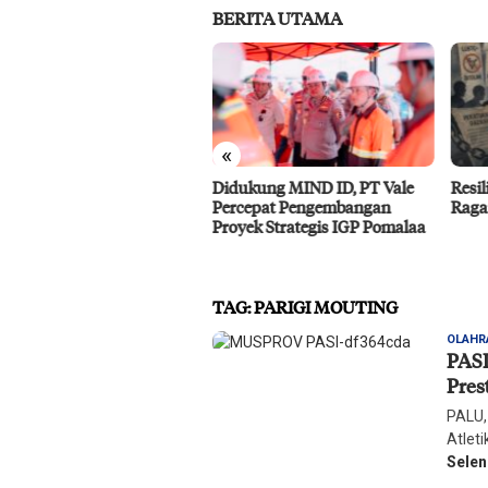
BERITA UTAMA
«
ukung MIND ID, PT Vale
Resiliensi Kelompok Minoritas
IMIP
cepat Pengembangan
Ragam Gender di Palu
Baho
yek Strategis IGP Pomalaa
Benc
TAG:
PARIGI MOUTING
OLAHR
PASI
Pres
PALU,
Atlet
Sele