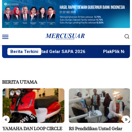
Loncat
ke
konten
Menu
Mobile
Faktek Untad Gelar SAPA 2026
Berita Terkini
PlakPlik Ngataku Du
BERITA UTAMA
«
»
YAMAHA DAN LOOP CIRCLE
RS Pendidikan Untad Gelar