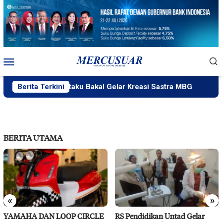
Loncat
ke
konten
Menu
Mobile
PlakPlik Ngataku Bakal Gelar Kreasi Sastra MBG
Berita Terkini
Fatek 
BERITA UTAMA
«
»
YAMAHA DAN LOOP CIRCLE
RS Pendidikan Untad Gelar