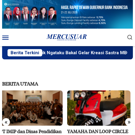
Loncat
ke
konten
Menu
Mobile
Berita Terkini
PlakPlik Ngataku Bakal Gelar Kreasi Sastra MBG
BERITA UTAMA
«
»
YAMAHA DAN LOOP CIRCLE
RS Pendidikan Untad Gelar