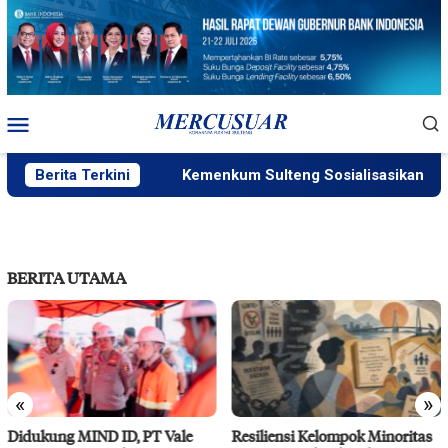
Loncat
ke
konten
Menu
Mobile
Berita Terkini
Kemenkum Sulteng Sosialisasikan SILA
BERITA UTAMA
«
»
e
Resiliensi Kelompok Minoritas
IMIP Perkuat Kapasitas Wa