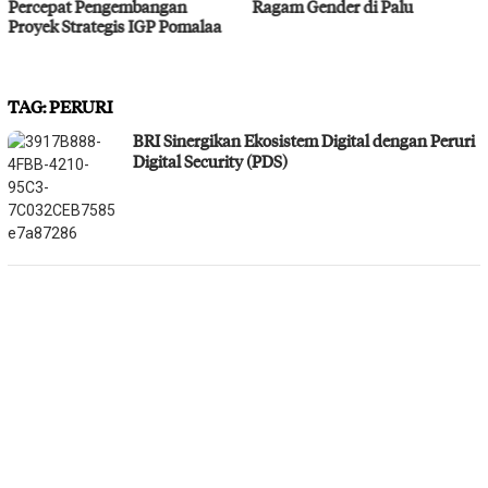
Ragam Gender di Palu
Bahodopi Hadapi Potensi
aa
Bencana
TAG:
PERURI
BRI Sinergikan Ekosistem Digital dengan Peruri
Digital Security (PDS)