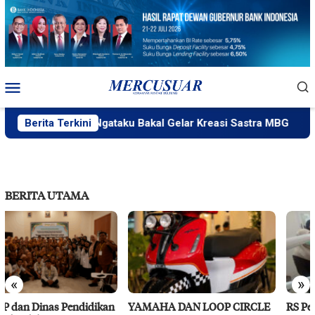
Loncat
ke
konten
Menu
Mobile
Berita Terkini
PlakPlik Ngataku Bakal Gelar Kreasi Sastra MBG
F
BERITA UTAMA
«
»
YAMAHA DAN LOOP CIRCLE
RS Pendidikan Untad Gelar