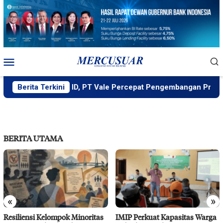
Loncat
ke
konten
Menu
Mobile
dukung MIND ID, PT Vale Percepat Pengembangan Proyek Strat
Berita Terkini
BERITA UTAMA
«
»
Resiliensi Kelompok Minoritas
IMIP Perkuat Kapasitas Warga