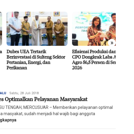
»
s UEA Tertarik
Efisiensi Produksi dan Harga
Beasis
vestasi di Sulteng Sektor
CPO Dongkrak Laba Astra
Siapk
nian, Energi, dan
Agro 56,5 Persen di Semester I
Hadapi
kanan
2026
Redaksi
PALU
Sabtu, 28 Juli 2018
es Optimalkan Pelayanan Masyarakat
Harian
Mercusuar
U TENGAH, MERCUSUAR – Memberikan pelayanan optimal
a masyakat, sudah menjadi hal wajib bagi anggota
ngkapnya