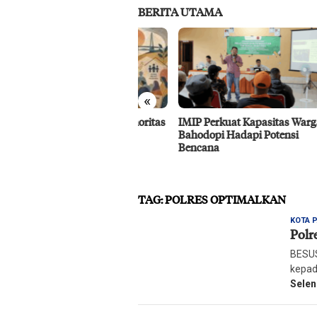
BERITA UTAMA
«
iliensi Kelompok Minoritas
IMIP Perkuat Kapasitas Warga
Dube
am Gender di Palu
Bahodopi Hadapi Potensi
Berin
Bencana
Perta
Peri
TAG:
POLRES OPTIMALKAN
KOTA 
Polr
BESUS
kepad
Sele