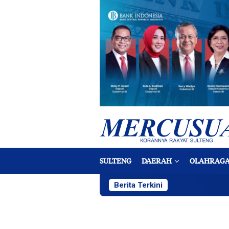
Loncat
ke
konten
SULTENG
DAERAH
OLAHRAG
Berita Terkini