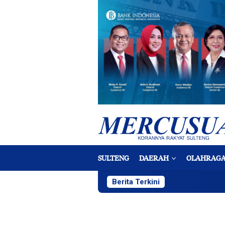
Loncat
ke
konten
SULTENG
DAERAH
OLAHRAG
Berita Terkini