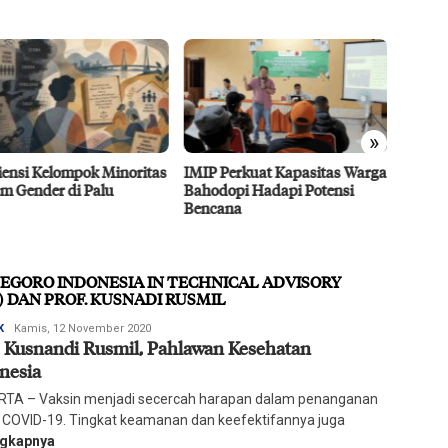
»
 Perkuat Kapasitas Warga
Dubes UEA Tertarik
Efisie
dopi Hadapi Potensi
Berinvestasi di Sulteng Sektor
CPO D
ana
Pertanian, Energi, dan
Agro 5
Perikanan
2026
INEGORO INDONESIA IN TECHNICAL ADVISORY
) DAN PROF. KUSNADI RUSMIL
Redaksi
K
Kamis, 12 November 2020
. Kusnandi Rusmil, Pahlawan Kesehatan
Harian
Mercusuar
nesia
TA – Vaksin menjadi secercah harapan dalam penanganan
 COVID-19. Tingkat keamanan dan keefektifannya juga
ngkapnya