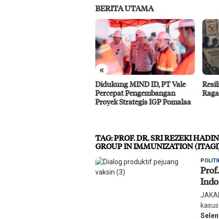
BERITA UTAMA
«
ukung MIND ID, PT Vale
Resiliensi Kelompok Minoritas
IMIP
cepat Pengembangan
Ragam Gender di Palu
Baho
yek Strategis IGP Pomalaa
Benc
TAG:
PROF. DR. SRI REZEKI HAD
GROUP IN IMMUNIZATION (ITAGI
POLITI
Prof
Indo
JAKAR
kasus
Sele