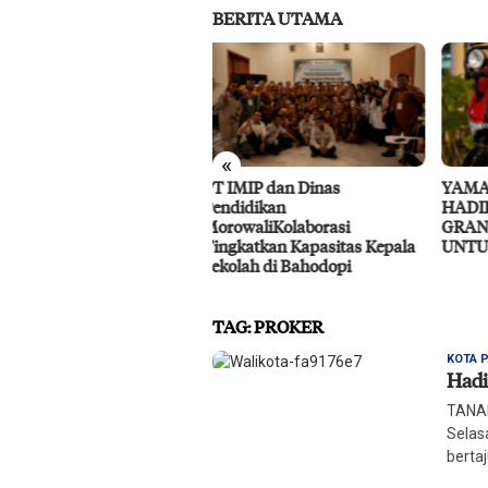
BERITA UTAMA
«
IMIP dan Dinas
YAMAHA DAN LOOP CIRCLE
RS P
didikan
HADIRKAN GIVEAWAY
Laya
owaliKolaborasi
GRAND FILANO HYBRID
gkatkan Kapasitas Kepala
UNTUK MASYARAKAT PALU
olah di Bahodopi
TAG:
PROKER
KOTA 
Hadi
TANAM
Selas
berta