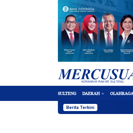
Loncat
ke
konten
SULTENG
DAERAH
OLAHRAG
Berita Terkini