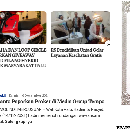
»
endidikan Untad Gelar
Didukung MIND ID, PT Vale
Resili
nan Kesehatan Gratis
Percepat Pengembangan
Ragam 
Proyek Strategis IGP Pomalaa
Redaksi
PALU
Kamis, 16 Desember 2021
anto Paparkan Proker di Media Group Tempo
Harian
Mercusuar
ODINDI, MERCUSUAR – Wali Kota Palu, Hadianto Rasyid,
a (14/12/2021) hadir memenuhi undangan wawancara
juk
Selengkapnya
EPAP