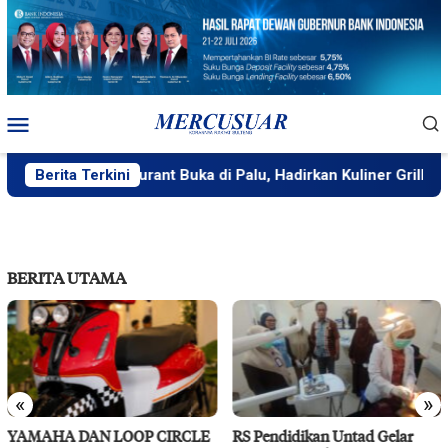
Loncat
ke
konten
Menu
Mobile
HaiHai Restaurant Buka di Palu, Hadirkan Kuliner Grill & Hotp
Berita Terkini
BERITA UTAMA
«
»
YAMAHA DAN LOOP CIRCLE
RS Pendidikan Untad Gelar