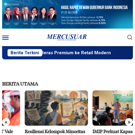
Loncat
ke
konten
Menu
Mobile
as Distribusi Beras Premium ke Retail Modern
Berita Terkini
Peneliti
BERITA UTAMA
«
»
Resiliensi Kelompok Minoritas
IMIP Perkuat Kapasitas Warga