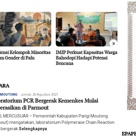
»
 Perkuat Kapasitas Warga
Dubes UEA Tertarik
Efisie
dopi Hadapi Potensi
Berinvestasi di Sulteng Sektor
CPO D
ana
Pertanian, Energi, dan
Agro 5
Perikanan
2026
TARA
Redaksi
I MOUTONG
Jumat, 20 Agustus 2021
ratorium PCR Bergerak Kemenkes Mulai
Harian
Mercusuar
erasikan di Parmout
I, MERCUSUAR – Pemerintah Kabupaten Parigi Moutong
out) mengatakan, laboratorium Polymerase Chain Reaction
 bergerak
Selengkapnya
EPAP