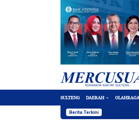
Loncat
ke
konten
SULTENG
DAERAH
OLAHRAG
Berita Terkini