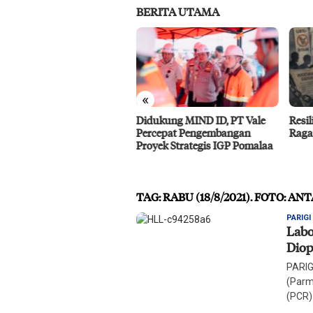
BERITA UTAMA
«
ukung MIND ID, PT Vale
Resiliensi Kelompok Minoritas
IMIP
cepat Pengembangan
Ragam Gender di Palu
Baho
yek Strategis IGP Pomalaa
Benc
TAG:
RABU (18/8/2021). FOTO: AN
PARIG
Labo
Diop
PARIG
(Parm
(PCR)