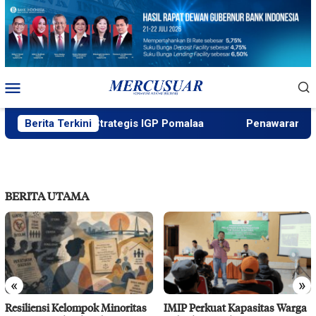
Loncat
ke
konten
Menu
Mobile
angan Proyek Strategis IGP Pomalaa
Berita Terkini
Penawaran Istime
BERITA UTAMA
«
»
Resiliensi Kelompok Minoritas
IMIP Perkuat Kapasitas Warga