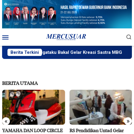
Loncat
ke
konten
Menu
Mobile
PlakPlik Ngataku Bakal Gelar Kreasi Sastra MBG
Berita Terkini
Fat
BERITA UTAMA
«
»
YAMAHA DAN LOOP CIRCLE
RS Pendidikan Untad Gelar