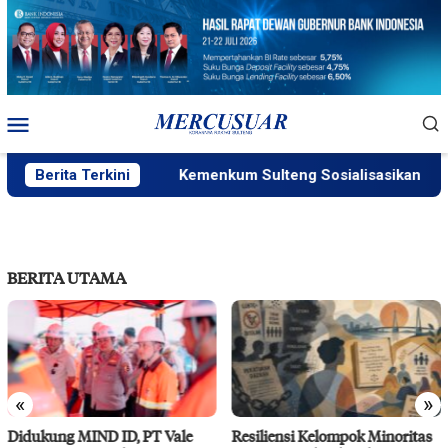
Loncat
ke
konten
Menu
Mobile
Berita Terkini
Kemenkum Sulteng Sosialisasikan SILA
BERITA UTAMA
«
»
Resiliensi Kelompok Minoritas
IMIP Perkuat Kapasitas Warga