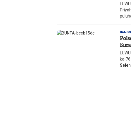
LUWUK
Priya
puluh
BANGG
Pols
Kur
LUWUK
ke-76
Sele