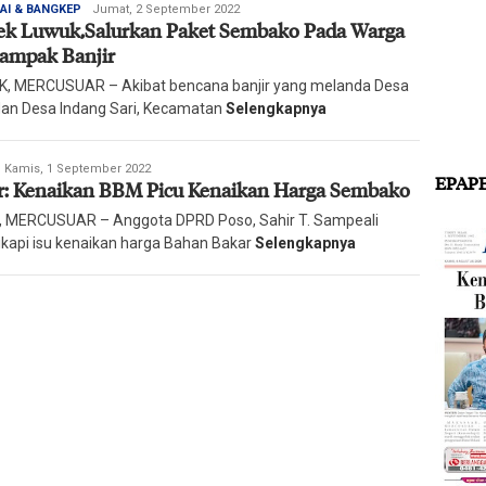
Redaksi
AI & BANGKEP
Jumat, 2 September 2022
ek Luwuk,Salurkan Paket Sembako Pada Warga
Harian
Mercusuar
ampak Banjir
, MERCUSUAR – Akibat bencana banjir yang melanda Desa
dan Desa Indang Sari, Kecamatan
Selengkapnya
edaksi
Kamis, 1 September 2022
EPAP
r: Kenaikan BBM Picu Kenaikan Harga Sembako
arian
ercusuar
 MERCUSUAR – Anggota DPRD Poso, Sahir T. Sampeali
kapi isu kenaikan harga Bahan Bakar
Selengkapnya