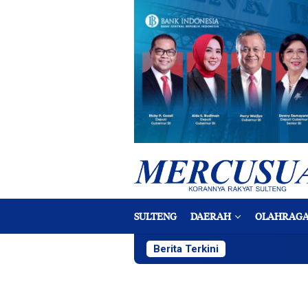
Loncat
ke
konten
SULTENG
DAERAH
OLAHRAG
Berita Terkini