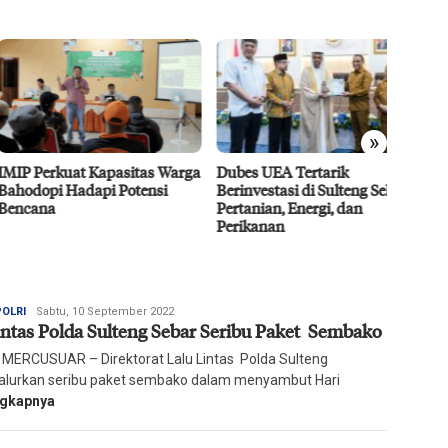
»
 Perkuat Kapasitas Warga
Dubes UEA Tertarik
Efisie
dopi Hadapi Potensi
Berinvestasi di Sulteng Sektor
CPO D
ana
Pertanian, Energi, dan
Agro 5
Perikanan
2026
Redaksi
POLRI
Sabtu, 10 September 2022
antas Polda Sulteng Sebar Seribu Paket Sembako
Harian
Mercusuar
 MERCUSUAR – Direktorat Lalu Lintas Polda Sulteng
lurkan seribu paket sembako dalam menyambut Hari
ngkapnya