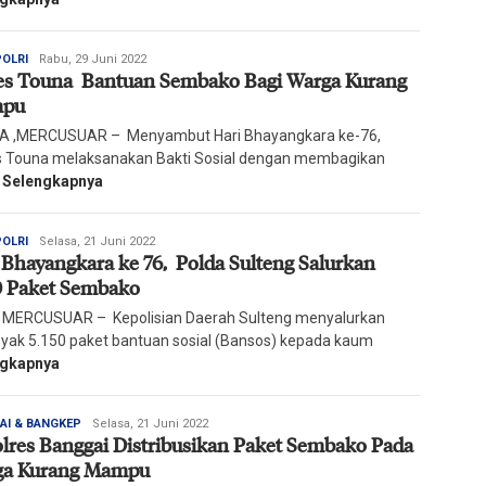
Redaksi
POLRI
Rabu, 29 Juni 2022
es Touna Bantuan Sembako Bagi Warga Kurang
Harian
Mercusuar
pu
 ,MERCUSUAR – Menyambut Hari Bhayangkara ke-76,
s Touna melaksanakan Bakti Sosial dengan membagikan
t
Selengkapnya
Redaksi
POLRI
Selasa, 21 Juni 2022
 Bhayangkara ke 76, Polda Sulteng Salurkan
Harian
Mercusuar
0 Paket Sembako
 MERCUSUAR – Kepolisian Daerah Sulteng menyalurkan
yak 5.150 paket bantuan sosial (Bansos) kepada kaum
ngkapnya
Redaksi
AI & BANGKEP
Selasa, 21 Juni 2022
lres Banggai Distribusikan Paket Sembako Pada
Harian
Mercusuar
ga Kurang Mampu