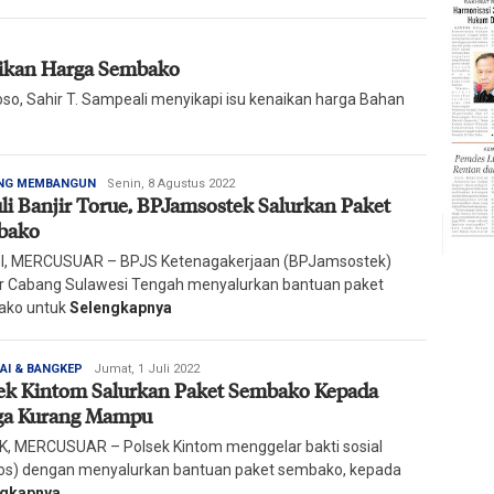
aikan Harga Sembako
 Sahir T. Sampeali menyikapi isu kenaikan harga Bahan
Redaksi
NG MEMBANGUN
Senin, 8 Agustus 2022
li Banjir Torue, BPJamsostek Salurkan Paket
Harian
Mercusuar
bako
I, MERCUSUAR – BPJS Ketenagakerjaan (BPJamsostek)
r Cabang Sulawesi Tengah menyalurkan bantuan paket
ako untuk
Selengkapnya
Redaksi
AI & BANGKEP
Jumat, 1 Juli 2022
ek Kintom Salurkan Paket Sembako Kepada
Harian
Mercusuar
ga Kurang Mampu
, MERCUSUAR – Polsek Kintom menggelar bakti sosial
os) dengan menyalurkan bantuan paket sembako, kepada
ngkapnya