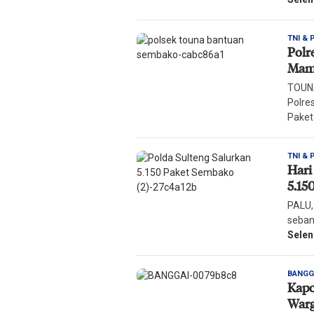
TNI & 
Polr
Mam
TOUNA
Polre
Pake
TNI & 
Hari
5.15
PALU,
seban
Sele
BANGG
Kapo
War