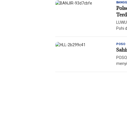
BANGG
Pols
Terd
LUWUK
Pohi 
R
POSO
Sahi
H
M
POSO,
menyi