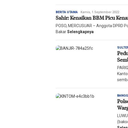
Redaksi
BERITA UTAMA
Kamis, 1 September 2022
Sahir: Kenaikan BBM Picu Ken
Harian
Mercusuar
POSO, MERCUSUAR – Anggota DPRD Poso,
Bakar
Selengkapnya
SULTE
Pedu
Sem
PARIG
Kanto
semb
BANGG
Pols
War
LUWUK
(baks
Sele