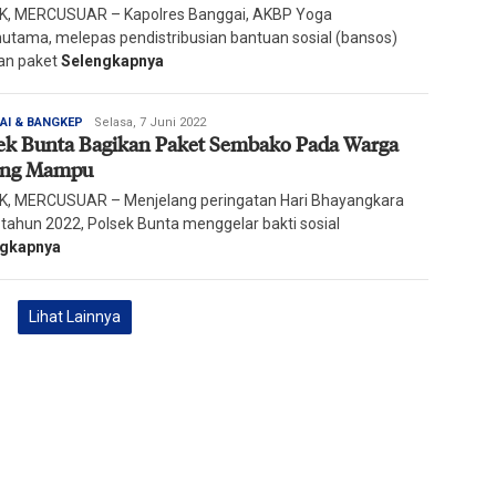
, MERCUSUAR – Kapolres Banggai, AKBP Yoga
hutama, melepas pendistribusian bantuan sosial (bansos)
an paket
Selengkapnya
Redaksi
AI & BANGKEP
Selasa, 7 Juni 2022
ek Bunta Bagikan Paket Sembako Pada Warga
Harian
Mercusuar
ang Mampu
, MERCUSUAR – Menjelang peringatan Hari Bhayangkara
 tahun 2022, Polsek Bunta menggelar bakti sosial
ngkapnya
Lihat Lainnya