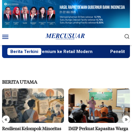
Loncat
ke
konten
Menu
Mobile
tribusi Beras Premium ke Retail Modern
Berita Terkini
Peneliti Sejara
BERITA UTAMA
«
»
Resiliensi Kelompok Minoritas
IMIP Perkuat Kapasitas Warga