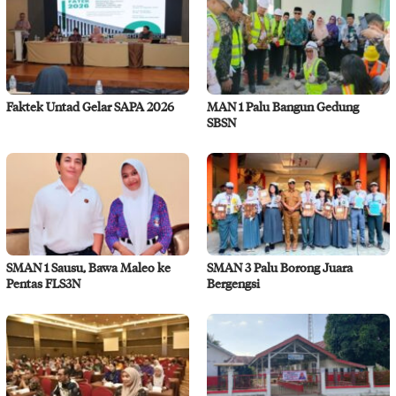
Faktek Untad Gelar SAPA 2026
MAN 1 Palu Bangun Gedung
SBSN
SMAN 1 Sausu, Bawa Maleo ke
SMAN 3 Palu Borong Juara
Pentas FLS3N
Bergengsi