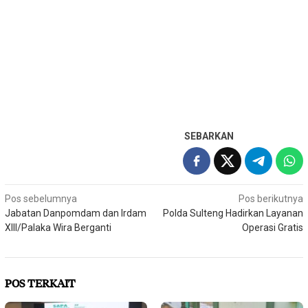
SEBARKAN
Navigasi
Pos sebelumnya
Pos berikutnya
Jabatan Danpomdam dan Irdam
Polda Sulteng Hadirkan Layanan
pos
XIII/Palaka Wira Berganti
Operasi Gratis
POS TERKAIT