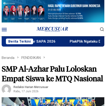
Loncat
ke
konten
Menu
Mobile
k Untad Gelar SAPA 2026
Berita Terkini
PlakPlik Ngataku Dukung Taufi
Beranda
PENDIDIKAN
SMP Al-Azhar Palu Loloskan
Empat Siswa ke MTQ Nasional
Redaksi Harian Mercusuar
Rabu, 17 Juni 2026