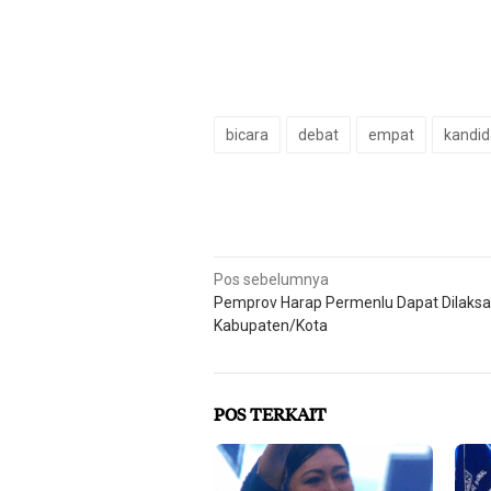
bicara
debat
empat
kandid
Navigasi
Pos sebelumnya
Pemprov Harap Permenlu Dapat Dilaks
pos
Kabupaten/Kota
POS TERKAIT