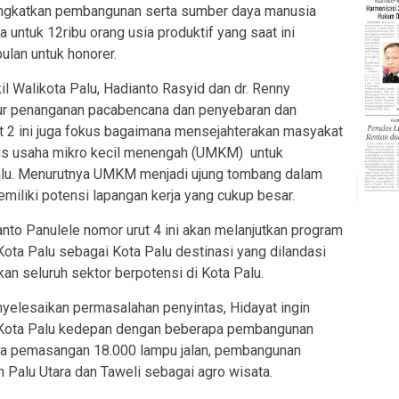
eningkatkan pembangunan serta sumber daya manusia
untuk 12ribu orang usia produktif yang saat ini
ulan untuk honorer.
l Walikota Palu, Hadianto Rasyid dan dr. Renny
ur penanganan pacabencana dan penyebaran dan
 2 ini juga fokus bagaimana mensejahterakan masyakat
is usaha mikro kecil menengah (UMKM) untuk
alu. Menurutnya UMKM menjadi ujung tombang dalam
iliki potensi lapangan kerja yang cukup besar.
to Panulele nomor urut 4 ini akan melanjutkan program
ta Palu sebagai Kota Palu destinasi yang dilandasi
 seluruh sektor berpotensi di Kota Palu.
nyelesaikan permasalahan penyintas, Hidayat ingin
Kota Palu kedepan dengan beberapa pembangunan
ya pemasangan 18.000 lampu jalan, pembangunan
h Palu Utara dan Taweli sebagai agro wisata.