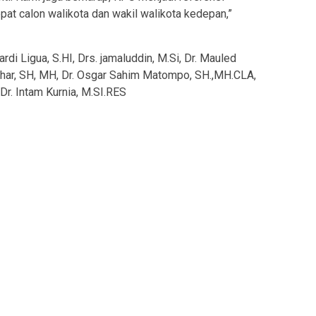
at calon walikota dan wakil walikota kedepan,”
rdi Ligua, S.HI, Drs. jamaluddin, M.Si, Dr. Mauled
ahar, SH, MH, Dr. Osgar Sahim Matompo, SH.,MH.CLA,
n Dr. Intam Kurnia, M.SI.RES