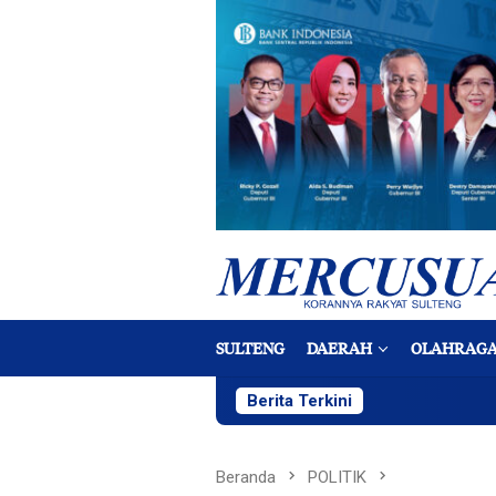
Loncat
ke
konten
SULTENG
DAERAH
OLAHRAG
Berita Terkini
Beranda
POLITIK