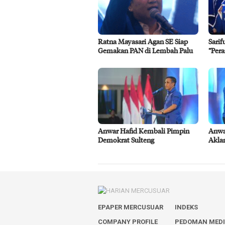
Ratna Mayasari Agan SE Siap
Sarif
Gemakan PAN di Lembah Palu
“Pera
Anwar Hafid Kembali Pimpin
Anwa
Demokrat Sulteng
Akla
EPAPER MERCUSUAR
INDEKS
COMPANY PROFILE
PEDOMAN MED