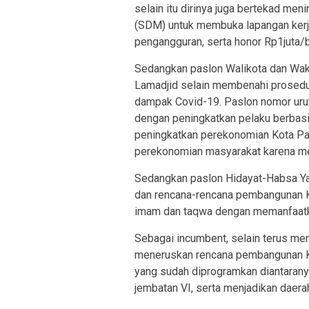
selain itu dirinya juga bertekad m
(SDM) untuk membuka lapangan kerja 
pengangguran, serta honor Rp1juta/b
Sedangkan paslon Walikota dan Waki
Lamadjid selain membenahi prosed
dampak Covid-19. Paslon nomor urut
dengan peningkatkan pelaku berbas
peningkatkan perekonomian Kota P
perekonomian masyarakat karena mem
Sedangkan paslon Hidayat-Habsa Yan
dan rencana-rencana pembangunan Ko
imam dan taqwa dengan memanfaatkan
Sebagai incumbent, selain terus me
meneruskan rencana pembangunan 
yang sudah diprogramkan diantaran
jembatan VI, serta menjadikan daera