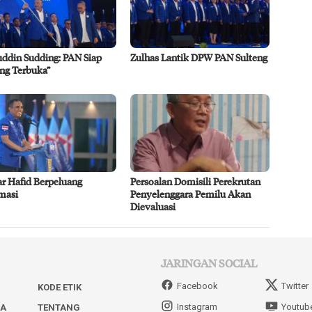
uddin Sudding: PAN Siap
Zulhas Lantik DPW PAN Sulteng
ng Terbuka”
r Hafid Berpeluang
Persoalan Domisili Perekrutan
masi
Penyelenggara Pemilu Akan
Dievaluasi
JARINGAN SOCIAL
Facebook
Twitter
KODE ETIK
Instagram
Youtub
IA
TENTANG