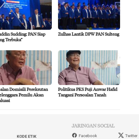
uddin Sudding: PAN Siap
Zulhas Lantik DPW PAN Sulteng
ng Terbuka”
alan Domisili Perekrutan
Politikus PKS Puji Anwar Hafid
elenggara Pemilu Akan
Tangani Persoalan Tanah
luasi
JARINGAN SOCIAL
Facebook
Twitter
KODE ETIK