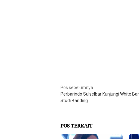
Navigasi
Pos sebelumnya
Perbarindo Sulselbar Kunjungi White Ba
pos
Studi Banding
POS TERKAIT