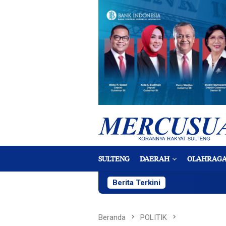
Loncat
ke
konten
SULTENG
DAERAH
OLAHRAG
Berita Terkini
Beranda
POLITIK