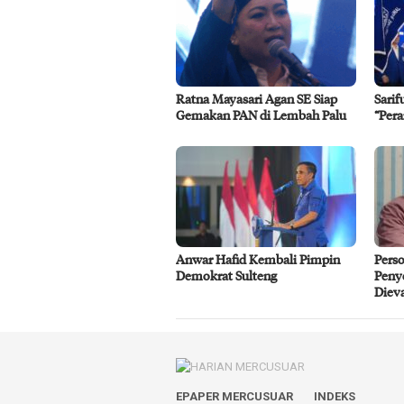
Ratna Mayasari Agan SE Siap
Sarif
Gemakan PAN di Lembah Palu
“Pera
Anwar Hafid Kembali Pimpin
Perso
Demokrat Sulteng
Peny
Dieva
EPAPER MERCUSUAR
INDEKS