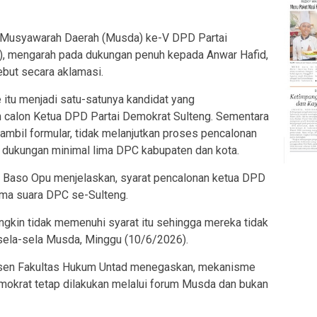
usyawarah Daerah (Musda) ke-V DPD Partai
), mengarah pada dukungan penuh kepada Anwar Hafid,
ebut secara aklamasi.
 itu menjadi satu-satunya kandidat yang
n calon Ketua DPD Partai Demokrat Sulteng. Sementara
ambil formular, tidak melanjutkan proses pencalonan
t dukungan minimal lima DPC kabupaten dan kota.
i Baso Opu menjelaskan, syarat pencalonan ketua DPD
ima suara DPC se-Sulteng.
ngkin tidak memenuhi syarat itu sehingga mereka tidak
 sela-sela Musda, Minggu (10/6/2026).
osen Fakultas Hukum Untad menegaskan, mekanisme
Demokrat tetap dilakukan melalui forum Musda dan bukan