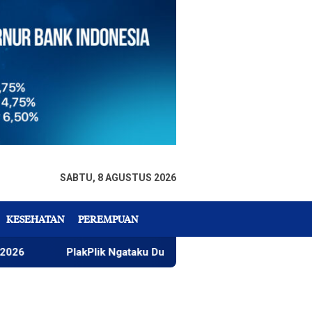
SABTU, 8 AGUSTUS 2026
KESEHATAN
PEREMPUAN
PlakPlik Ngataku Dukung Taufik Ismail Raih Nobel Sastra