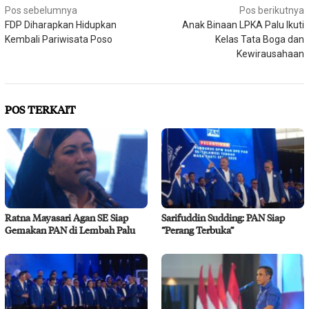
Navigasi
Pos sebelumnya
Pos berikutnya
FDP Diharapkan Hidupkan
Anak Binaan LPKA Palu Ikuti
pos
Kembali Pariwisata Poso
Kelas Tata Boga dan
Kewirausahaan
POS TERKAIT
Ratna Mayasari Agan SE Siap
Sarifuddin Sudding: PAN Siap
Gemakan PAN di Lembah Palu
“Perang Terbuka”