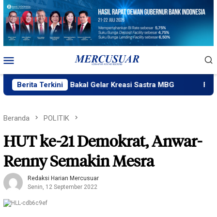
Loncat
ke
konten
Menu
Mobile
Plik Ngataku Bakal Gelar Kreasi Sastra MBG
Berita Terkini
Fatek Unta
Beranda
POLITIK
HUT ke-21 Demokrat, Anwar-
Renny Semakin Mesra
Redaksi Harian Mercusuar
Senin, 12 September 2022