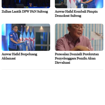
Zulhas Lantik DPW PAN Sulteng
Anwar Hafid Kembali Pimpin
Demokrat Sulteng
Anwar Hafid Berpeluang
Persoalan Domisili Perekrutan
Aklamasi
Penyelenggara Pemilu Akan
Dievaluasi