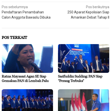
Navigasi
Pos sebelumnya
Pos berikutnya
Pendaftaran Penambahan
250 Aparat Kepolisian Siap
pos
Calon Anggota Bawaslu Dibuka
Amankan Debat Tahap II
POS TERKAIT
Ratna Mayasari Agan SE Siap
Sarifuddin Sudding: PAN Siap
Gemakan PAN di Lembah Palu
“Perang Terbuka”