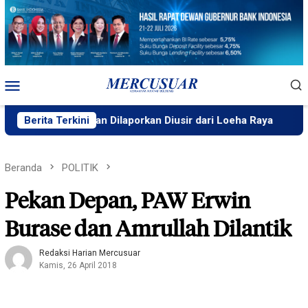
Loncat
ke
konten
Menu
Mobile
 Kehutanan Dilaporkan Diusir dari Loeha Raya
Berita Terkini
Prodi Pe
Beranda
POLITIK
Pekan Depan, PAW Erwin
Burase dan Amrullah Dilantik
Redaksi Harian Mercusuar
Kamis, 26 April 2018