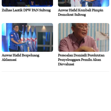
Zulhas Lantik DPW PAN Sulteng
Anwar Hafid Kembali Pimpin
Demokrat Sulteng
Anwar Hafid Berpeluang
Persoalan Domisili Perekrutan
Aklamasi
Penyelenggara Pemilu Akan
Dievaluasi