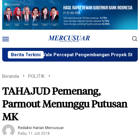
Loncat
ke
konten
Menu
Mobile
D ID, PT Vale Percepat Pengembangan Proyek Strategis IGP 
Berita Terkini
Beranda
POLITIK
TAHAJUD Pemenang,
Parmout Menunggu Putusan
MK
Redaksi Harian Mercusuar
Rabu, 11 Juli 2018