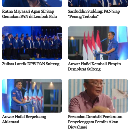
Ratna Mayasari Agan SE Siap
Sarifuddin Sudding: PAN Siap
Gemakan PAN di Lembah Palu
“Perang Terbuka”
Zulhas Lantik DPW PAN Sulteng
Anwar Hafid Kembali Pimpin
Demokrat Sulteng
Anwar Hafid Berpeluang
Persoalan Domisili Perekrutan
Aklamasi
Penyelenggara Pemilu Akan
Dievaluasi