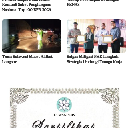
Kembali Sabet Penghargaan
PENAS
Nasional Top 100 BPR 2026
Trans Sulawesi Macet Akibat
Satgas Mitigasi PHK Langkah
Longsor
Strategis Lindungi Tenaga Kerja