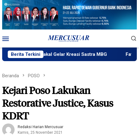
Loncat
ke
konten
Menu
Mobile
 Ngataku Bakal Gelar Kreasi Sastra MBG
Berita Terkini
Fatek Untad Ge
Beranda
POSO
Kejari Poso Lakukan
Restorative Justice, Kasus
KDRT
Redaksi Harian Mercusuar
Kamis, 25 November 2021