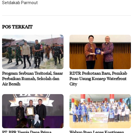
Setdakab Parmout
POS TERKAIT
Program Serbuan Teritorial, Sasar
RDTR Perkotaan Baru, Pemkab
Perbaikan Rumah, Sekolah dan
Poso Usung Konsep Waterfront
Air Bersih
City
PT. BPR Yaspis Dana Prima
Wabup Poso Lepas Kontingen