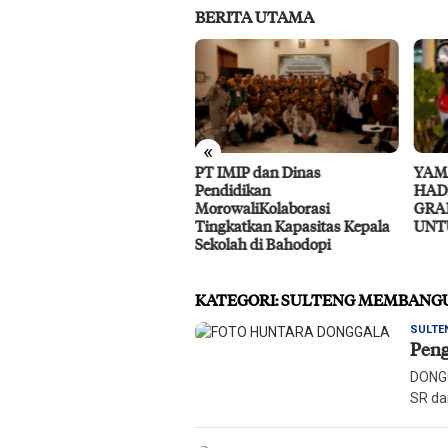
BERITA UTAMA
«
IMIP dan Dinas
YAMAHA DAN LOOP CIRCLE
RS P
didikan
HADIRKAN GIVEAWAY
Laya
owaliKolaborasi
GRAND FILANO HYBRID
gkatkan Kapasitas Kepala
UNTUK MASYARAKAT PALU
olah di Bahodopi
KATEGORI:
SULTENG MEMBANG
SULTE
Peng
DONGG
SR da