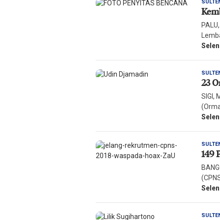
SULTE
Kemb
PALU,
Lemba
Sele
SULTE
23 O
SIGI,
(Orma
Sele
SULTE
149 
BANGG
(CPNS
Sele
SULTE