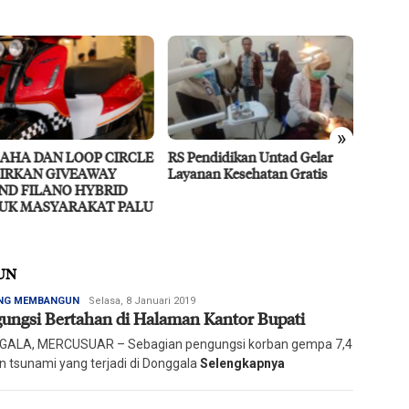
»
endidikan Untad Gelar
Didukung MIND ID, PT Vale
Resili
nan Kesehatan Gratis
Percepat Pengembangan
Ragam 
Proyek Strategis IGP Pomalaa
UN
Redaksi
NG MEMBANGUN
Selasa, 8 Januari 2019
ungsi Bertahan di Halaman Kantor Bupati
Harian
Mercusuar
ALA, MERCUSUAR – Sebagian pengungsi korban gempa 7,4
n tsunami yang terjadi di Donggala
Selengkapnya