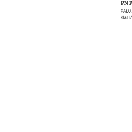
PN P
PALU,
Klas 