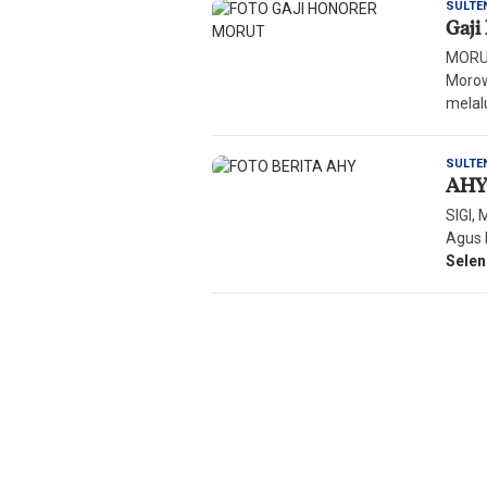
SULTE
Gaji
MORU
Morow
melal
SULTE
AHY 
SIGI,
Agus 
Sele