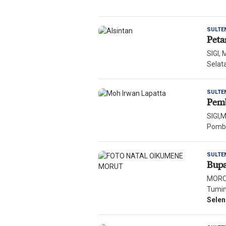
SULTE
Peta
SIGI,
Selat
SULTE
Pem
SIGI,
Pombe
SULTE
Bupa
MOROW
Tumim
Sele