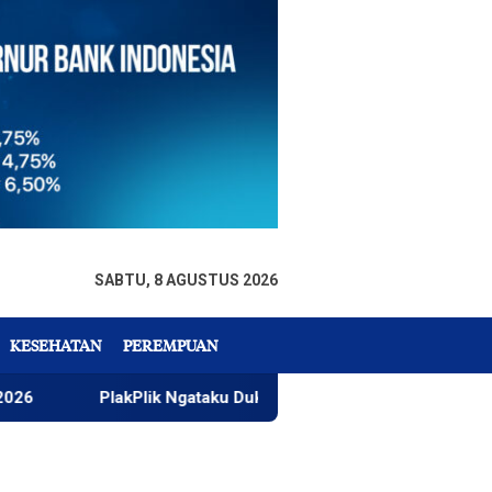
SABTU, 8 AGUSTUS 2026
KESEHATAN
PEREMPUAN
PlakPlik Ngataku Dukung Taufik Ismail Raih Nobel Sastra