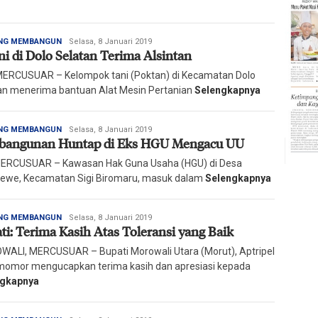
Redaksi
NG MEMBANGUN
Selasa, 8 Januari 2019
ni di Dolo Selatan Terima Alsintan
Harian
Mercusuar
 MERCUSUAR – Kelompok tani (Poktan) di Kecamatan Dolo
an menerima bantuan Alat Mesin Pertanian
Selengkapnya
Redaksi
NG MEMBANGUN
Selasa, 8 Januari 2019
bangunan Huntap di Eks HGU Mengacu UU
Harian
Mercusuar
MERCUSUAR – Kawasan Hak Guna Usaha (HGU) di Desa
we, Kecamatan Sigi Biromaru, masuk dalam
Selengkapnya
Redaksi
NG MEMBANGUN
Selasa, 8 Januari 2019
ti: Terima Kasih Atas Toleransi yang Baik
Harian
Mercusuar
ALI, MERCUSUAR – Bupati Morowali Utara (Morut), Aptripel
omor mengucapkan terima kasih dan apresiasi kepada
ngkapnya