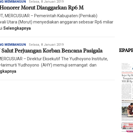
Redaksi
NG MEMBANGUN
Selasa, 8 Januari 2019
 Honorer Morut Dianggarkan Rp6 M
Harian
Mercusuar
T, MERCUSUAR – Pemerintah Kabupaten (Pemkab)
ali Utara (Morut) menyediakan anggaran sebesar Rp6 miliar
ui
Selengkapnya
Redaksi
NG MEMBANGUN
Selasa, 8 Januari 2019
Salut Perjuangan Korban Bencana Pasigala
EPAP
Harian
Mercusuar
 MERCUSUAR – Direktur Eksekutif The Yudhoyono Institute,
Harimurti Yudhoyono (AHY) memuji semangat dan
ngkapnya