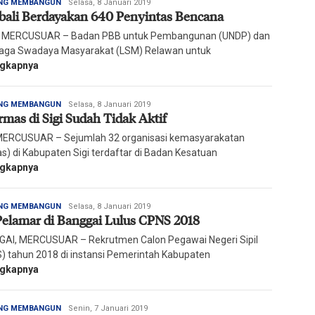
Redaksi
NG MEMBANGUN
Selasa, 8 Januari 2019
ali Berdayakan 640 Penyintas Bencana
Harian
Mercusuar
 MERCUSUAR – Badan PBB untuk Pembangunan (UNDP) dan
ga Swadaya Masyarakat (LSM) Relawan untuk
ngkapnya
Redaksi
NG MEMBANGUN
Selasa, 8 Januari 2019
rmas di Sigi Sudah Tidak Aktif
Harian
Mercusuar
 MERCUSUAR – Sejumlah 32 organisasi kemasyarakatan
s) di Kabupaten Sigi terdaftar di Badan Kesatuan
ngkapnya
Redaksi
NG MEMBANGUN
Selasa, 8 Januari 2019
Pelamar di Banggai Lulus CPNS 2018
Harian
Mercusuar
AI, MERCUSUAR – Rekrutmen Calon Pegawai Negeri Sipil
) tahun 2018 di instansi Pemerintah Kabupaten
ngkapnya
Redaksi
NG MEMBANGUN
Senin, 7 Januari 2019