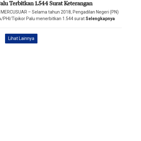
alu Terbitkan 1.544 Surat Keterangan
Harian
Mercusuar
 MERCUSUAR – Selama tahun 2018, Pengadilan Negeri (PN)
IA/PHI/Tipikor Palu menerbitkan 1.544 surat
Selengkapnya
Lihat Lainnya