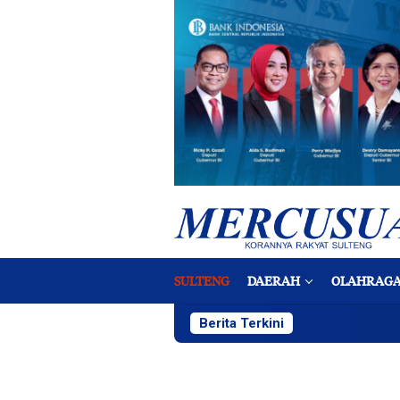
Loncat
ke
konten
SULTENG
DAERAH
OLAHRAG
Berita Terkini