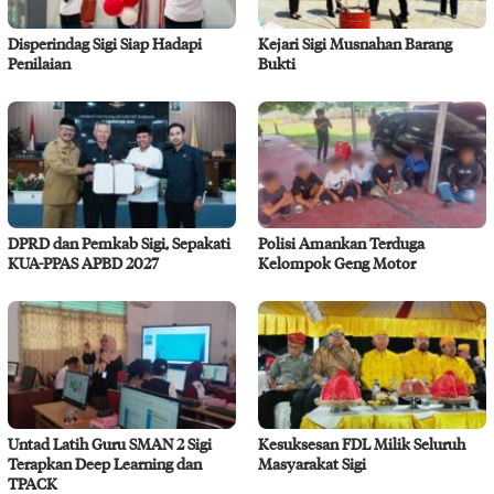
Disperindag Sigi Siap Hadapi
Kejari Sigi Musnahan Barang
Penilaian
Bukti
DPRD dan Pemkab Sigi, Sepakati
Polisi Amankan Terduga
KUA-PPAS APBD 2027
Kelompok Geng Motor
Untad Latih Guru SMAN 2 Sigi
Kesuksesan FDL Milik Seluruh
Terapkan Deep Learning dan
Masyarakat Sigi
TPACK