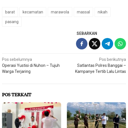
barat
kecamatan
marawola
massal
nikah
pasang
SEBARKAN
Navigasi
Pos sebelumnya
Pos berikutnya
Operasi Yustisi di Nuhon – Tujuh
Satlantas Polres Banggai –
pos
Warga Terjaring
Kampanye Tertib Lalu Lintas
POS TERKAIT