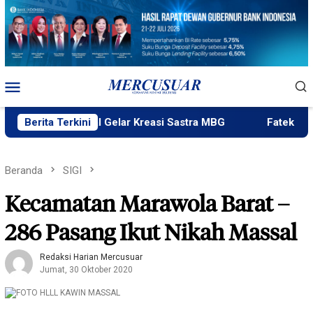
Loncat
ke
konten
Menu
Mobile
aku Bakal Gelar Kreasi Sastra MBG
Berita Terkini
Fatek Untad Gelar 
Beranda
SIGI
Kecamatan Marawola Barat –
286 Pasang Ikut Nikah Massal
Redaksi Harian Mercusuar
Jumat, 30 Oktober 2020