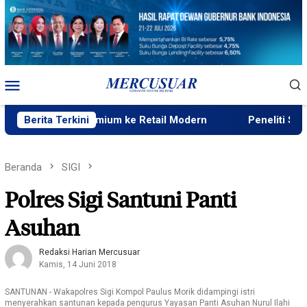
Loncat
ke
konten
Menu
Mobile
si Beras Premium ke Retail Modern
Berita Terkini
Peneliti Sejarah: P
Beranda
SIGI
Polres Sigi Santuni Panti
Asuhan
Redaksi Harian Mercusuar
Kamis, 14 Juni 2018
SANTUNAN - Wakapolres Sigi Kompol Paulus Morik didampingi istri
menyerahkan santunan kepada pengurus Yayasan Panti Asuhan Nurul Ilahi